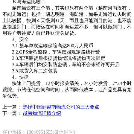
Ｂ与海运比较：
越南虽说有三个港，其实也只有两个港（越南河内没有，
不能走海运）包括：胡志明港，海防港．如果走海运过去时间
上比较慢，快则４天慢则６天，而且也只能到目的港，也不能
直接送到门．而陆运在时间和海运差不多，但可以做到门，不
用客户劳神费力自已耗财清关提货。
3、安全
3.1.整车单次运输保险高达800万人民币
3.2.GPS全程监控，车辆按照规定路线行驶
3.3.车辆装货后根据货物情况将货物再次固定
3.4.车辆后门均安装防盗锁，车箱不会未经许可开启
3.5.散货入库二次包装
4、快捷
快速上门提货，12小时报关清关，24小时发货，7*24小时
跟踪。节约仓储空间和时间，从而降低成本，让产品更具有竞
争优势。
上一篇：
选择中国到越南物流公司的三大要点
下一篇：
越南物流详情介绍
客户热线：18046961655(微信同号)