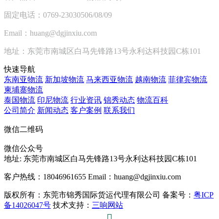
固定电话：0769-23030506/08/09
Email：huang@dgjinxiu.com
地址：东莞市南城区白马先锋路13号永利达科技园C栋101
快速导航
东南亚物流
新加坡物流
马来西亚物流
越南物流
菲律宾物流
柬埔寨物流
泰国物流
印尼物流
行业资讯
锦秀动态
物流百科
公司简介
新闻动态
客户案例
联系我们
微信二维码
微信公众号
地址:
东莞市南城区白马先锋路13号永利达科技园C栋101
客户热线：18046961655
Email：huang@dgjinxiu.com
版权所有：东莞市锦秀国际货运代理有限公司 备案号：
粤ICP
备14026047号
技术支持：
三响网站
