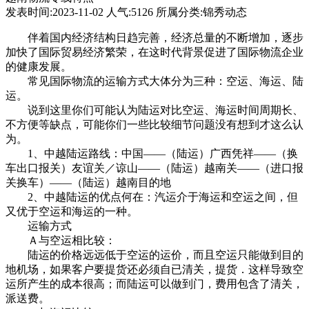
发表时间:2023-11-02 人气:5126 所属分类:锦秀动态
伴着国内经济结构日趋完善，经济总量的不断增加，逐步
加快了国际贸易经济繁荣，在这时代背景促进了国际物流企业
的健康发展。
常见国际物流的运输方式大体分为三种：空运、海运、陆
运。
说到这里你们可能认为陆运对比空运、海运时间周期长、
不方便等缺点，可能你们一些比较细节问题没有想到才这么认
为。
1、中越陆运路线：中国——（陆运）广西凭祥——（换
车出口报关）友谊关／谅山——（陆运）越南关——（进口报
关换车）——（陆运）越南目的地
2、中越陆运的优点何在：汽运介于海运和空运之间，但
又优于空运和海运的一种。
运输方式
Ａ与空运相比较：
陆运的价格远远低于空运的运价，而且空运只能做到目的
地机场，如果客户要提货还必须自已清关，提货．这样导致空
运所产生的成本很高；而陆运可以做到门，费用包含了清关，
派送费。