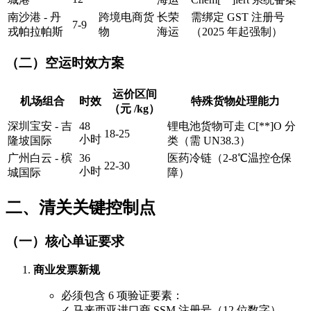
南沙港 - 丹
跨境电商货
长荣
需绑定 GST 注册号
7-9
戎帕拉帕斯
物
海运
（2025 年起强制）
（二）空运时效方案
运价区间
机场组合
时效
特殊货物处理能力
（元 /kg）
深圳宝安 - 吉
48
锂电池货物可走 C[**]O 分
18-25
小时
隆坡国际
类（需 UN38.3）
广州白云 - 槟
36
医药冷链（2-8℃温控仓保
22-30
小时
城国际
障）
二、清关关键控制点
（一）核心单证要求
商业发票新规
必须包含 6 项验证要素：
✓ 马来西亚进口商 SSM 注册号（12 位数字）