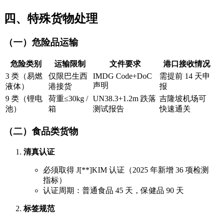
四、特殊货物处理
（一）危险品运输
危险类别
运输限制
文件要求
港口接收情况
3 类（易燃
仅限巴生西
IMDG Code+DoC
需提前 14 天申
声明
液体）
港接货
报
9 类（锂电
荷重≤30kg /
UN38.3+1.2m 跌落
吉隆坡机场可
池）
箱
测试报告
快速通关
（二）食品类货物
清真认证
必须取得 J[**]KIM 认证（2025 年新增 36 项检测
指标）
认证周期：普通食品 45 天，保健品 90 天
标签规范