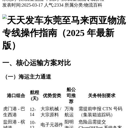
发表时间:2025-03-17 人气:2334 所属分类:物流百科
东莞至马来西亚物流
专线操作指南（2025 年最新
版）
一、核心运输方案对比
（一）海运主力通道
船公
航程
港口组合
优势货类
司推
关务特别要求
(天)
荐
虎门港 - 巴
大宗机械 /
万海
需提前申报 CTN 号码
12-
14
生西港
大宗原料
航运
（集装箱追踪码）
盐田港 - 槟
阳明
危险品需提交
10-
电子元器件
12
城港
海运
Chem[**]lert 系统备案