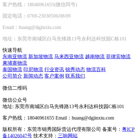
客户热线：18046961655(微信同号)
固定电话：0769-23030506/08/09
Email：huang@dgjinxiu.com
地址：东莞市南城区白马先锋路13号永利达科技园C栋101
快速导航
东南亚物流
新加坡物流
马来西亚物流
越南物流
菲律宾物流
柬埔寨物流
泰国物流
印尼物流
行业资讯
锦秀动态
物流百科
公司简介
新闻动态
客户案例
联系我们
微信二维码
微信公众号
地址:
东莞市南城区白马先锋路13号永利达科技园C栋101
客户热线：18046961655
Email：huang@dgjinxiu.com
版权所有：东莞市锦秀国际货运代理有限公司 备案号：
粤ICP
备14026047号
技术支持：
三响网站