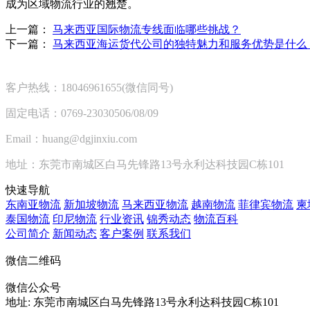
成为区域物流行业的翘楚。
上一篇：
马来西亚国际物流专线面临哪些挑战？
下一篇：
马来西亚海运货代公司的独特魅力和服务优势是什么
客户热线：18046961655(微信同号)
固定电话：0769-23030506/08/09
Email：huang@dgjinxiu.com
地址：东莞市南城区白马先锋路13号永利达科技园C栋101
快速导航
东南亚物流
新加坡物流
马来西亚物流
越南物流
菲律宾物流
柬
泰国物流
印尼物流
行业资讯
锦秀动态
物流百科
公司简介
新闻动态
客户案例
联系我们
微信二维码
微信公众号
地址:
东莞市南城区白马先锋路13号永利达科技园C栋101