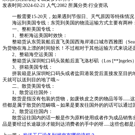
发表时间:2024-02-21 人气:2082 所属分类:行业资讯
一般需要15-20天，如果遇到节假日、天气原因等特殊情
海运到美国专线：东莞到美国的物流运输方式主要有两种：
一、整柜美国专线：
1、整柜海运美国时效快：
整箱货从东莞装船后直飞美国西海岸港口城市西雅图（Seat
为货物在海上漂的时间较长！不过相对于其他运输方式来说还
2、整箱海空运美国：
整箱货从深圳蛇口码头装船后直飞洛杉矶（Los [**]ngel
3、拼箱美国专线：
拼装箱是从深圳蛇口码头或者盐田港装货后直接发至目的地的
天就可以送到目的地了哦～
二、散货美国专线：
1、散货运往国外：
散货是指没有包装的货物，如废铁皮之类的物品等等......
些都是属于散货的范畴哦～如果是要发往国外的的话可以通过
2、散货运往国内：
散货运往国内的话一般是作为原料使用或者作为成品销售出去的呢
品是要经过长途跋涉才能到达消费者的手中的呀.....这些