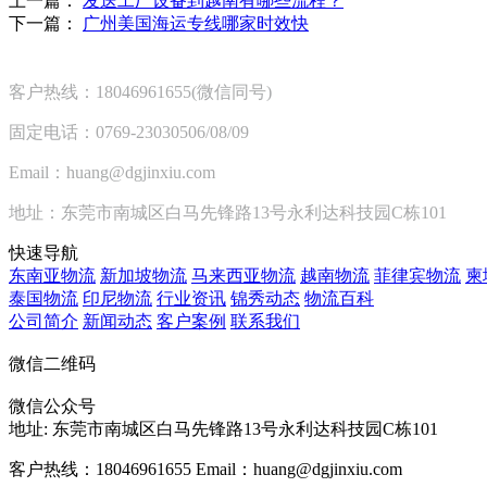
上一篇：
发送工厂设备到越南有哪些流程？
下一篇：
广州美国海运专线哪家时效快
客户热线：18046961655(微信同号)
固定电话：0769-23030506/08/09
Email：huang@dgjinxiu.com
地址：东莞市南城区白马先锋路13号永利达科技园C栋101
快速导航
东南亚物流
新加坡物流
马来西亚物流
越南物流
菲律宾物流
柬
泰国物流
印尼物流
行业资讯
锦秀动态
物流百科
公司简介
新闻动态
客户案例
联系我们
微信二维码
微信公众号
地址:
东莞市南城区白马先锋路13号永利达科技园C栋101
客户热线：18046961655
Email：huang@dgjinxiu.com