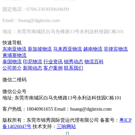
固定电话：0769-23030506/08/09
Email：huang@dgjinxiu.com
地址：东莞市南城区白马先锋路13号永利达科技园C栋101
快速导航
东南亚物流
新加坡物流
马来西亚物流
越南物流
菲律宾物流
柬埔寨物流
泰国物流
印尼物流
行业资讯
锦秀动态
物流百科
公司简介
新闻动态
客户案例
联系我们
微信二维码
微信公众号
地址:
东莞市南城区白马先锋路13号永利达科技园C栋101
客户热线：18046961655
Email：huang@dgjinxiu.com
版权所有：东莞市锦秀国际货运代理有限公司 备案号：
粤ICP
备14026047号
技术支持：
三响网站
