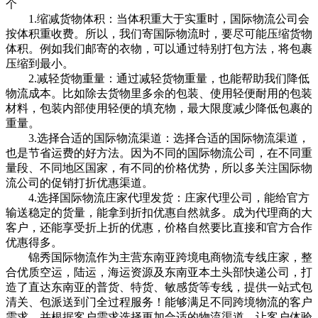
个
1.缩减货物体积：当体积重大于实重时，国际物流公司会
按体积重收费。所以，我们寄国际物流时，要尽可能压缩货物
体积。例如我们邮寄的衣物，可以通过特别打包方法，将包裹
压缩到最小。
2.减轻货物重量：通过减轻货物重量，也能帮助我们降低
物流成本。比如除去货物里多余的包装、使用轻便耐用的包装
材料，包装内部使用轻便的填充物，最大限度减少降低包裹的
重量。
3.选择合适的国际物流渠道：选择合适的国际物流渠道，
也是节省运费的好方法。因为不同的国际物流公司，在不同重
量段、不同地区国家，有不同的价格优势，所以多关注国际物
流公司的促销打折优惠渠道。
4.选择国际物流庄家代理发货：庄家代理公司，能给官方
输送稳定的货量，能拿到折扣优惠自然就多。成为代理商的大
客户，还能享受折上折的优惠，价格自然要比直接和官方合作
优惠得多。
锦秀国际物流作为主营东南亚跨境电商物流专线庄家，整
合优质空运，陆运，海运资源及东南亚本土头部快递公司，打
造了直达东南亚的普货、特货、敏感货等专线，提供一站式包
清关、包派送到门全过程服务！能够满足不同跨境物流的客户
需求，并根据客户需求选择更加合适的物流渠道，让客户体验