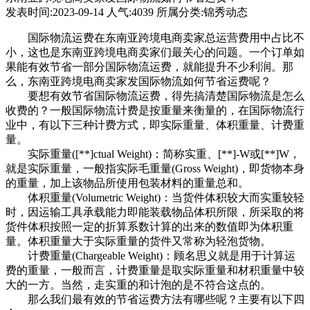
发表时间:2023-09-14 人气:4039 所属分类:锦秀动态
国际物流运费在东南亚跨境电商卖家总运营费用中占比不
小，这也是东南亚跨境电商卖家们最关心的问题。一个订单如
果能有效节省一部分国际物流运费，就能提升不少利润。那
么，东南亚跨境电商卖家发国际物流如何节省运费呢？
要想有效节省国际物流运费，得先搞清楚国际物流是怎么
收费的？一般国际物流计费是按重量来衡量的，在国际物流行
业中，有以下三种计费方式，即实际重量、体积重量、计费重
量。
实际重量([**]ctual Weight)：简称实重、[**]-W或[**]W，
就是实际重量，一般指实际毛重量(Gross Weight)，即货物本身
的重量，加上该物品所使用包装材料的重量总和。
体积重量(Volumetric Weight)：当货件体积较大而实重较轻
时，因运输工具承载能力即能装载物品体积所限，所采取的将
货件体积按照一定的折算系数计算的出来的数值即为体积重
量。体积重量大于实际重量的货件又常称为轻泡货物。
计费重量(Chargeable Weight)：顾名思义就是用于计算运
费的重量，一般而言，计费重量是取实际重量和材积重量中较
大的一方。当然，走实重的和计泡的是不符合这点的。
那么我们最有效的节省运费方法有哪些呢？主要有以下四