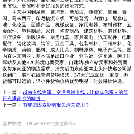
更省钱、更省时和更好服务的物流方式。
主营中国到越南、柬埔寨、新加坡、菲律宾、缅甸、泰
国、马来西亚、印尼物流专线，可接普货，内置电、配套电
池，化妆品，面膜产品，机械设备、家用电器、布料鞋材、五
金配件、塑料制品、家具、陶瓷制品、建筑材料、装修材料、
医疗设备、供暖设备、厨房电器、家具家电、汽车配件、电脑
配件、钢化玻璃、钢管、五金工具、包装材料、工程材料、化
学物质、药物、肥料、成人用具、制鞋原料、电子产品等。国
内直达东南亚，基本满足出口企业、亚马逊、速卖通、阿里国
际站及其他B2C跨境电商卖家、自建站/独立站卖家和外贸商
发货东南亚的物流需求。清关后由东南亚本土头部快递公司派
送到门，实时在线查询货物模式，3-7天完成派送。重货，抛
货都可以运输，轻小件货物价格优势明显，时效堪比快递。
上一篇：
越南专线物流，空运月饼专线，让你或你亲人的节
日充满家乡的味道！
下一篇：
有哪些因素影响报关清关费用？
客户热线：18046961655(微信同号)