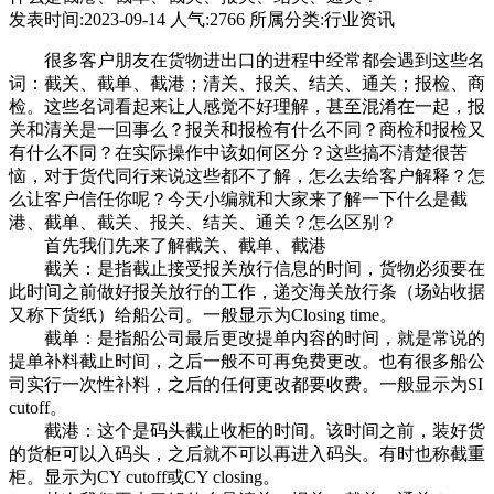
发表时间:2023-09-14 人气:2766 所属分类:行业资讯
很多客户朋友在货物进出口的进程中经常都会遇到这些名
词：截关、截单、截港；清关、报关、结关、通关；报检、商
检。这些名词看起来让人感觉不好理解，甚至混淆在一起，报
关和清关是一回事么？报关和报检有什么不同？商检和报检又
有什么不同？在实际操作中该如何区分？这些搞不清楚很苦
恼，对于货代同行来说这些都不了解，怎么去给客户解释？怎
么让客户信任你呢？今天小编就和大家来了解一下什么是截
港、截单、截关、报关、结关、通关？怎么区别？
首先我们先来了解截关、截单、截港
截关：是指截止接受报关放行信息的时间，货物必须要在
此时间之前做好报关放行的工作，递交海关放行条（场站收据
又称下货纸）给船公司。一般显示为Closing time。
截单：是指船公司最后更改提单内容的时间，就是常说的
提单补料截止时间，之后一般不可再免费更改。也有很多船公
司实行一次性补料，之后的任何更改都要收费。一般显示为SI
cutoff。
截港：这个是码头截止收柜的时间。该时间之前，装好货
的货柜可以入码头，之后就不可以再进入码头。有时也称截重
柜。显示为CY cutoff或CY closing。