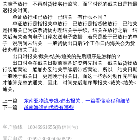
关准予放行，不再对货物实行监管。而平时说的截关日是指最
迟报关时间。
单证放行和已放行，已结关，有什么不同？
单证放行是指报关单放行，已放行是指货物放行，已结关
是指海关已为该票货物办理结关手手续。结关在放行之后，结
关后海关会向电子口岸发送电子数据，若只是处于已放行的单
子，说明尚未结关，一般货物出口后5个工作日内海关会为货
物办理结关手续。
出口时报关/截关/结关/通关的先后顺序是怎样的？
出口时会在截关日期前准备好资料先报关，截关后货物放
行装船离港，船舶办妥结关手续后带货离港。所以，结关日期
一般晚于截关日，更是晚于报关日。而这一些系列动作完毕后
才能算完整的通关。因此，时间先后顺序即报关<截关<结关<
通关。
上一篇：
东南亚物流专线-进出报关，一篇看懂流程和细节
下一篇：
越南海运的优势有哪些
客户热线：18046961655(微信同号)
固定电话：0769-23030506/08/09