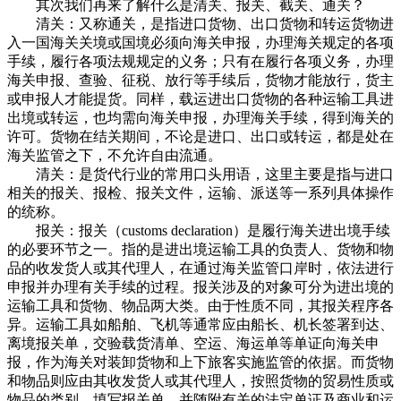
其次我们再来了解什么是清关、报关、截关、通关？
清关：又称通关，是指进口货物、出口货物和转运货物进
入一国海关关境或国境必须向海关申报，办理海关规定的各项
手续，履行各项法规规定的义务；只有在履行各项义务，办理
海关申报、查验、征税、放行等手续后，货物才能放行，货主
或申报人才能提货。同样，载运进出口货物的各种运输工具进
出境或转运，也均需向海关申报，办理海关手续，得到海关的
许可。货物在结关期间，不论是进口、出口或转运，都是处在
海关监管之下，不允许自由流通。
清关：是货代行业的常用口头用语，这里主要是指与进口
相关的报关、报检、报关文件，运输、派送等一系列具体操作
的统称。
报关：报关（customs declaration）是履行海关进出境手续
的必要环节之一。指的是进出境运输工具的负责人、货物和物
品的收发货人或其代理人，在通过海关监管口岸时，依法进行
申报并办理有关手续的过程。报关涉及的对象可分为进出境的
运输工具和货物、物品两大类。由于性质不同，其报关程序各
异。运输工具如船舶、飞机等通常应由船长、机长签署到达、
离境报关单，交验载货清单、空运、海运单等单证向海关申
报，作为海关对装卸货物和上下旅客实施监管的依据。而货物
和物品则应由其收发货人或其代理人，按照货物的贸易性质或
物品的类别，填写报关单，并随附有关的法定单证及商业和运