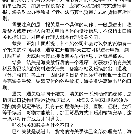
输单证报关。如属于保税货物，应按"保税货物"方式进行申
报，海关对应办事项及监管办法与其他贸易方式的货物有所区
别。
需要注意的是，报关是一个具体的动作，一般是进出口收
发货人或者代理人向海关申报具体的货物信息，不仅指出口海
关包括进口。对应的代理人就是代理报关公司。
截关：正如上面所提，各个船公司都会对装载的货物有一
个报关的时间期限，通常在开船前4天左右可以进行申报，到
开船前的一天或两天停止接收海关放行信息，这就是截关。
结关：结关是海关放行后的一个程序，将获放行的有关资
料及货已装船的资料送交海关，备案存档及后续的出口退税
（外汇核销）等工作。因此结关日是指国际航行船舶于出口前
办完海关手续、结清应付的各种款项，海关准许离港出航的日
期。
通关：通关就等同于结关、清关的一系列动作的统称，是
指进出口货物和转运货物,进出入一国海关关境或国境必须办
理的海关规定手续。只有在办理海关申报、查验、征税、放行
等手续后，货物才能放行，加工贸易方式下后期核销完毕，这
一系列动作完成后才叫通关。
那么结关和截关有什么不同？
已结关就是说进出口货物的海关手续已全部办理完结，海