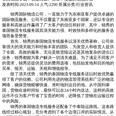
发表时间:2023-09-14 人气:2290 所属分类:行业资讯
锦秀国际物流公司，一直致力于为东南亚客户提供卓越的
国际物流服务。公司不仅覆盖了东南亚多个国家，还以专业的
服务和高效运作赢得了广大客户的信任和好评。其中，锦秀的
泰国物流专线服务因其清关能力强、时效快和多样化的服务选
项而备受赞誉。
首先，锦秀的泰国物流专线服务以清关优势著称。公司依
靠强大的清关能力和经验丰富的团队，为发货人和收货人提供
了全面、高效的服务。无论是散货陆运还是其他复杂的进出口
业务，锦秀都能为客户解决一切清关难题。为了满足不同客户
的需求，锦秀还提供灵活的费用选项，包括始发地和目的地的
买单、报关、运输、关税和增值税等。
除了清关优势，锦秀的泰国物流专线服务还以时效优势赢
得了客户的信赖。公司利用先进的物流管理系统和广泛的物流
网络，确保货物能够快速、准时地到达目的地。从中国到泰
国，货物在途时间短，最快可以在24小时内送达。这样的高效
运作不仅为客户节省了宝贵的时间，还降低了货物在运输过程
中的风险。
锦秀的泰国物流专线服务还配备了中泰陆运路线。这条路
线经过精心规划，充分考虑到了各个边境口岸的实际情况。从