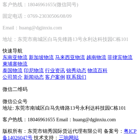
客户热线：18046961655(微信同号)
固定电话：0769-23030506/08/09
Email：huang@dgjinxiu.com
地址：东莞市南城区白马先锋路13号永利达科技园C栋101
快速导航
东南亚物流
新加坡物流
马来西亚物流
越南物流
菲律宾物流
柬埔寨物流
泰国物流
印尼物流
行业资讯
锦秀动态
物流百科
公司简介
新闻动态
客户案例
联系我们
微信二维码
微信公众号
地址:
东莞市南城区白马先锋路13号永利达科技园C栋101
客户热线：18046961655
Email：huang@dgjinxiu.com
版权所有：东莞市锦秀国际货运代理有限公司 备案号：
粤ICP
备14026047号
技术支持：
三响网站